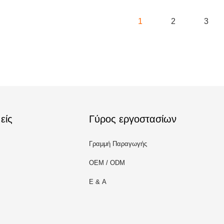
1
2
3
είς
Γύρος εργοστασίων
Γραμμή Παραγωγής
OEM / ODM
Ε & Α