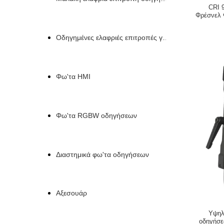
CRI 
Φρέσνελ 
επαγγε
Οδηγημένες ελαφριές επιτροπές για το βίντεο
Φω'τα HMI
Φω'τα RGBW οδηγήσεων
Διαστημικά φω'τα οδηγήσεων
Αξεσουάρ
Υψηλ
οδηγήσε