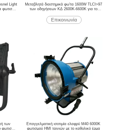
nel Light
Μεταβλητά διαστημικά φω'τα 1600W TLCI>97
ια φωτισμό
των οδηγήσεων ΚΔ 2600K-6600K για το
κός ζυγός)
φωτισμό ταινιών και στούντιο
Επικοινωνία
πή των
Επαγγελματική ισοτιμία ελαφρύ M40 6000K
 φωτισμό
φωτισμού HMI ταινιών με το καθολικό έρμα