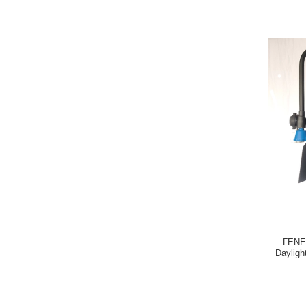
ΓΕΝΕ
Dayligh
ταιν