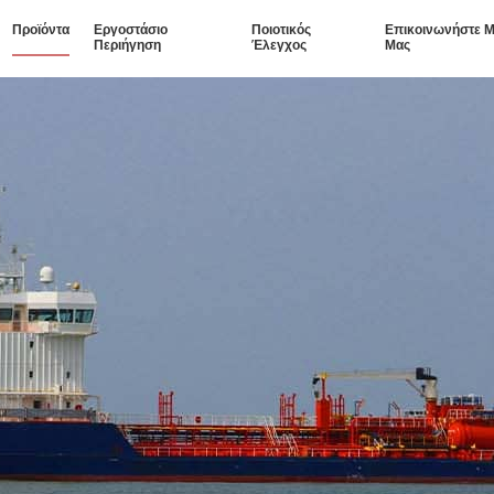
Προϊόντα
Εργοστάσιο
Ποιοτικός
Επικοινωνήστε Μ
Περιήγηση
Έλεγχος
Μας