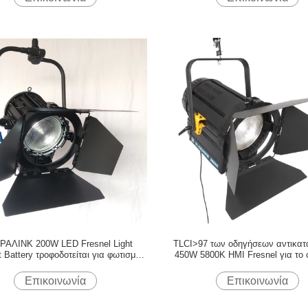
ΡΑΛΙΝΚ 200W LED Fresnel Light
TLCI>97 των οδηγήσεων αντικατ
t Battery τροφοδοτείται για φωτισμό
450W 5800K HMI Fresnel για το 
ιών και στούντιο ((Πολικός ζυγός
ταινιών και στούντιο
Επικοινωνία
Επικοινωνία