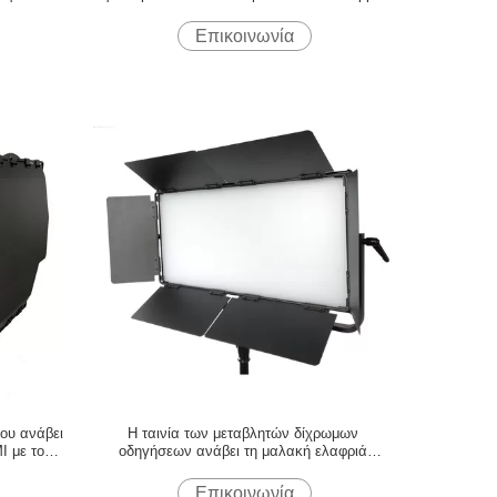
γχο
Επικοινωνία
ου ανάβει
Η ταινία των μεταβλητών δίχρωμων
I με το
οδηγήσεων ανάβει τη μαλακή ελαφριά
επιτροπή 180W με το σώμα κραμάτων
αργιλίου για το φωτισμό στούντιο
Επικοινωνία