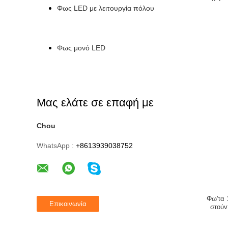
ταινιών κ
Φως LED με λειτουργία πόλου
Φως μονό LED
Μας ελάτε σε επαφή με
Chou
WhatsApp :
+8613939038752
Φω'τα 
στούν