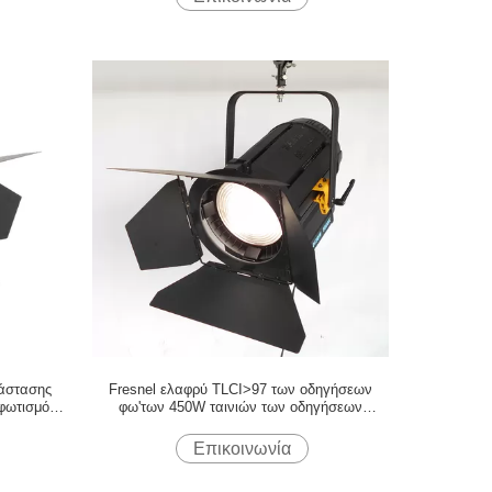
άστασης
Fresnel ελαφρύ TLCI>97 των οδηγήσεων
φωτισμό
φω'των 450W ταινιών των οδηγήσεων
αντικατάστασης HMI Fresnel για το φωτισμό
στούντιο
Επικοινωνία