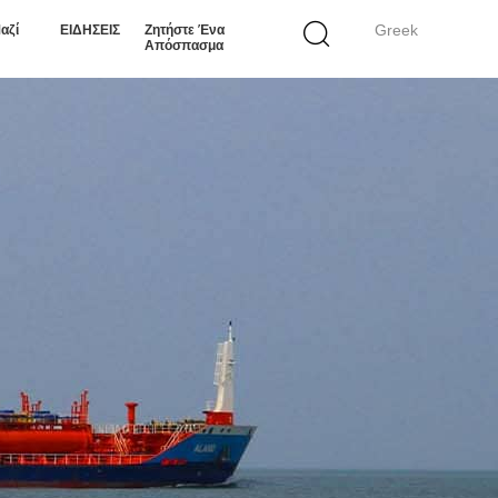
Greek
αζί
ΕΙΔΗΣΕΙΣ
Ζητήστε Ένα
Απόσπασμα