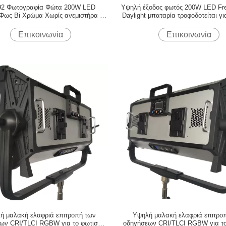
92 Φωτογραφία Φώτα 200W LED
Υψηλή έξοδος φωτός 200W LED Fres
Φως Bi Χρώμα Χωρίς ανεμιστήρα για
Daylight μπαταρία τροφοδοτείται γ
λματικό φωτισμό στούντιο ((Pole-
κινηματογράφου και στούντιο ((πολι
Operated Yoke)
Επικοινωνία
Επικοινωνία
ή μαλακή ελαφριά επιτροπή των
Υψηλή μαλακή ελαφριά επιτρο
ων CRI/TLCI RGBW για το φωτισμό
οδηγήσεων CRI/TLCI RGBW για το