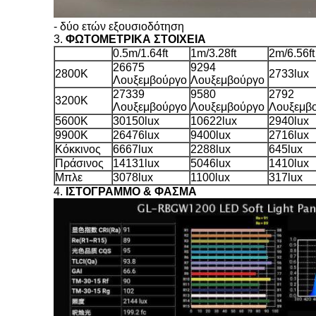
-
δύο ετών εξουσιοδότηση
3.
ΦΩΤΟΜΕΤΡΙΚΑ ΣΤΟΙΧΕΙΑ
0.5m/1.64ft
1m/3.28ft
2m/6.56ft
26675
9294
2800K
2733lux
Λουξεμβούργο
Λουξεμβούργο
27339
9580
2792
3200K
Λουξεμβούργο
Λουξεμβούργο
Λουξεμβ
5600K
30150lux
10622lux
2940lux
9900K
26476lux
9400lux
2716lux
Κόκκινος
6667lux
2288lux
645lux
Πράσινος
14131lux
5046lux
1410lux
Μπλε
3078lux
1100lux
317lux
4.
ΙΣΤΟΓΡΑΜΜΟ &
ΦΑΣΜΑ