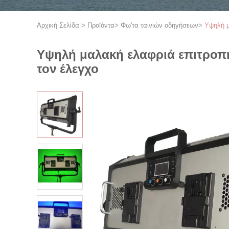
Αρχική Σελίδα
>
Προϊόντα
>
Φω'τα ταινιών οδηγήσεων
>
Υψηλή μ
Υψηλή μαλακή ελαφριά επιτροπ
τον έλεγχο