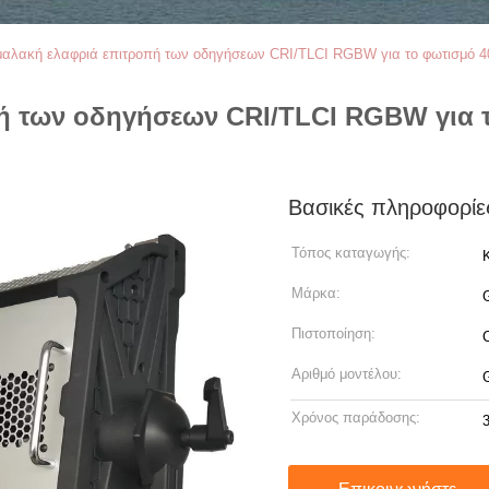
αλακή ελαφριά επιτροπή των οδηγήσεων CRI/TLCI RGBW για το φωτισμό 4
ή των οδηγήσεων CRI/TLCI RGBW για 
Βασικές πληροφορίε
Τόπος καταγωγής:
Μάρκα:
Πιστοποίηση:
Αριθμό μοντέλου:
Χρόνος παράδοσης: