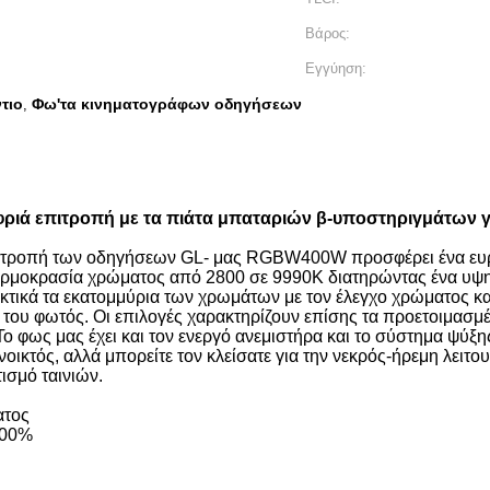
Βάρος:
Εγγύηση:
τιο
Φω'τα κινηματογράφων οδηγήσεων
,
ιά επιτροπή με τα πιάτα μπαταριών β-υποστηριγμάτων γι
 επιτροπή των οδηγήσεων GL- μας RGBW400W προσφέρει ένα ευ
ερμοκρασία χρώματος από 2800 σε 9990K διατηρώντας ένα υψη
τικά τα εκατομμύρια των χρωμάτων με τον έλεγχο χρώματος κα
 του φωτός. Οι επιλογές χαρακτηρίζουν επίσης τα προετοιμασμέ
ο φως μας έχει και τον ενεργό ανεμιστήρα και το σύστημα ψύξης
οικτός, αλλά μπορείτε τον κλείσατε για την νεκρός-ήρεμη λειτο
τισμό ταινιών.
ατος
100%