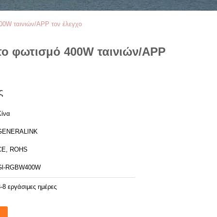
00W ταινιών/APP τον έλεγχο
το φωτισμό 400W ταινιών/APP
ς
Κίνα
GENERALINK
CE, ROHS
Gl-RGBW400W
3-8 εργάσιμες ημέρες