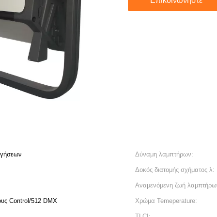
Επικοινωνήστε
ηγήσεων
Δύναμη λαμπτήρων:
Δοκός διατομής σχήματος λ:
Αναμενόμενη ζωή λαμπτήρω
ους Control/512 DMX
Χρώμα Temeperature:
TLCI: