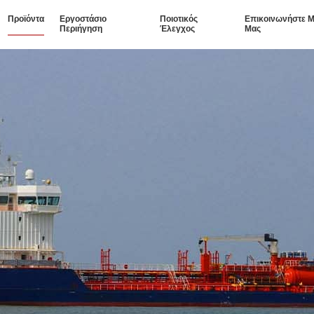
Προϊόντα
Εργοστάσιο
Ποιοτικός
Επικοινωνήστε Μ
Περιήγηση
Έλεγχος
Μας