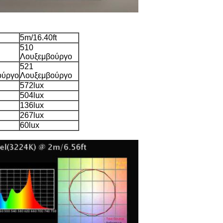
5m/16.40ft
510
Λουξεμβούργο
521
ούργο
Λουξεμβούργο
572lux
504lux
136lux
267lux
60lux