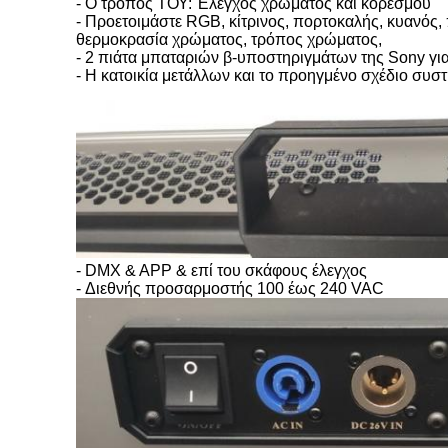
-
Ο τρόπος ΤΟΥ: Έλεγχος χρώματος και κορεσμού
-
Προετοιμάστε RGB, κίτρινος, πορτοκαλής, κυανός, π
θερμοκρασία χρώματος, τρόπος χρώματος,
-
2 πιάτα μπαταριών β-υποστηριγμάτων της Sony για
-
Η κατοικία μετάλλων και το προηγμένο σχέδιο συσ
-
DMX & APP & επί του σκάφους έλεγχος
-
Διεθνής προσαρμοστής 100 έως 240 VAC