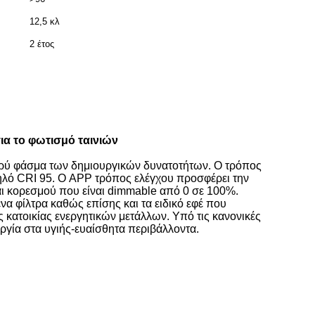
12,5 κλ
2 έτος
α το φωτισμό ταινιών
ρύ φάσμα των δημιουργικών δυνατοτήτων. Ο τρόπος
λό CRI 95. Ο APP τρόπος ελέγχου προσφέρει την
ι κορεσμού που είναι dimmable από 0 σε 100%.
να φίλτρα καθώς επίσης και τα ειδικό εφέ που
 κατοικίας ενεργητικών μετάλλων. Υπό τις κανονικές
υργία στα υγιής-ευαίσθητα περιβάλλοντα.