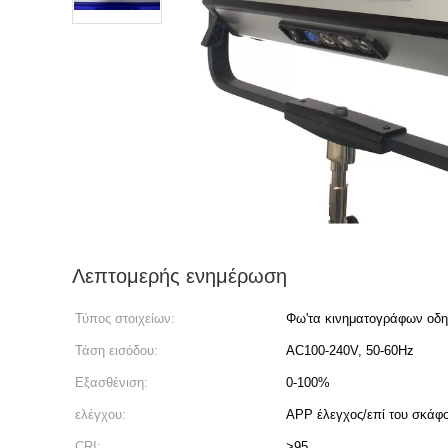
Λεπτομερής ενημέρωση
Τύπος στοιχείων:
Φω'τα κινηματογράφων οδ
Τάση εισόδου:
AC100-240V, 50-60Hz
Εξασθένιση:
0-100%
ελέγχου:
APP έλεγχος/επί του σκάφ
CRI:
>95