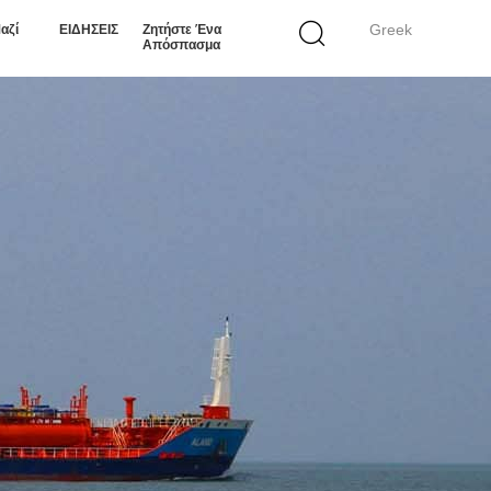
Greek
αζί
ΕΙΔΗΣΕΙΣ
Ζητήστε Ένα
Απόσπασμα