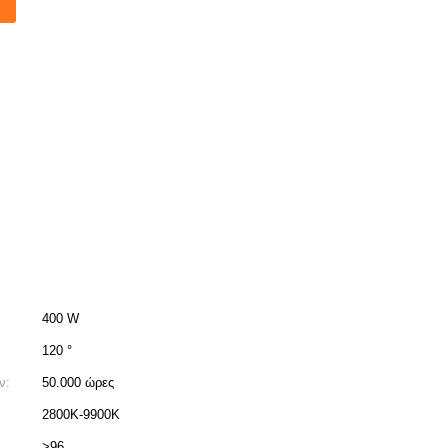
400 W
120 °
ν:
50.000 ώρες
2800K-9900K
>96