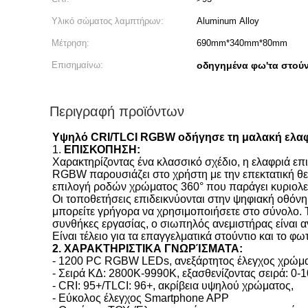
Υλικό σώματος λαμπτήρων:
Aluminum Alloy
Μέτρηση:
690mm*340mm*80mm
Επισημαίνω:
οδηγημένα φω'τα στούν
Περιγραφή προϊόντων
Υψηλό CRI/TLCI RGBW οδήγησε τη μαλακή ελαφρ
1.
ΕΠΙΣΚΟΠΗΣΗ:
Χαρακτηρίζοντας ένα κλασσικό σχέδιο, η ελαφριά
RGBW παρουσιάζει στο χρήστη με την επεκτατική θ
επιλογή ροδών χρώματος 360° που παράγει κυριολεκ
Οι τοποθετήσεις επιδεικνύονται στην ψηφιακή οθόνη
μπορείτε γρήγορα να χρησιμοποιήσετε στο σύνολο. Τ
συνθήκες εργασίας, ο σιωπηλός ανεμιστήρας είναι αν
Είναι τέλειο για τα επαγγελματικά στούντιο και το φω
2.
ΧΑΡΑΚΤΗΡΙΣΤΙΚΑ ΓΝΩΡΊΣΜΑΤΑ:
-
1200 PC RGBW LEDs, ανεξάρτητος έλεγχος χρώμ
-
Σειρά ΚΔ: 2800K-9990K, εξασθενίζοντας σειρά: 0-
-
CRI: 95+/TLCI: 96+, ακρίβεια υψηλού χρώματος,
-
Εύκολος έλεγχος Smartphone APP