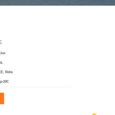
ς
Κίνα
GL
CE, Rohs
Lp-20C