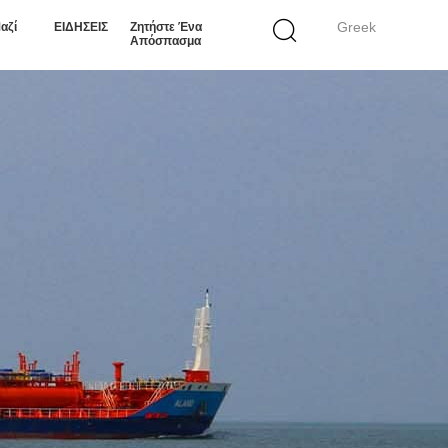
Greek
αζί
ΕΙΔΗΣΕΙΣ
Ζητήστε Ένα
Απόσπασμα