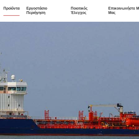
Προϊόντα
Εργοστάσιο
Ποιοτικός
Επικοινωνήστε Μ
Περιήγηση
Έλεγχος
Μας