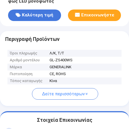
φως LED μονοφωτός
Καλύτερη τιμή
Επικοινωνήστε
Περιγραφή Προϊόντων
Όροι πληρωμής
Λ/Κ, Τ/Τ
Αριθμό μοντέλου
GL-ZS400WS
Μάρκα
GENERALINK
Πιστοποίηση
CE, ROHS
Τόπος καταγωγής
Κίνα
Δείτε περισσότερων
Στοιχεία Επικοινωνίας