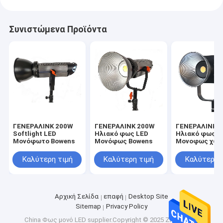
Συνιστώμενα Προϊόντα
ΓΕΝΕΡΑΛΙΝΚ 200W
ΓΕΝΕΡΑΛΙΝΚ 200W
ΓΕΝΕΡΑΛΙΝΚ 
Softlight LED
Ηλιακό φως LED
Ηλιακό φως L
Μονόφωτο Bowens
Μονόφως Bowens
Μονοφως χωρ
αναβοσβήματ
Καλύτερη τιμή
Καλύτερη τιμή
Καλύτερη 
Αρχική Σελίδα
επαφή
Desktop Site
Sitemap
Privacy Policy
China Φως μονό LED
supplier.Copyright © 2025 Zhengzhou