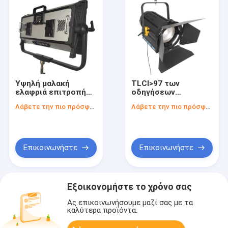
Υψηλή μαλακή
TLCI>97 των
ελαφριά επιτροπή
οδηγήσεων
των οδηγήσεων
αντικατάστασης
Λάβετε την πιο πρόσφατη τιμή
Λάβετε την πιο πρόσφατη τιμή
CRI/TLCI RGBW για
450W 5800K HMI
το φωτισμό 400W
Fresnel για το
ταινιών/APP τον
φωτισμό ταινιών και
έλεγχο
στούντιο
Επικοινωνήστε
Επικοινωνήστε
Εξοικονομήστε το χρόνο σας
Ας επικοινωνήσουμε μαζί σας με τα
καλύτερα προϊόντα.