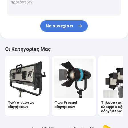
Οδηγημένες ελαφριές επιτροπές για το βίντεο
Φω'τα HMI
Να συνεχίσει
Φω'τα RGBW οδηγήσεων
Διαστημικά φω'τα οδηγήσεων
Οι Κατηγορίες Μας
Αξεσουάρ
Φως LED με λειτουργία πόλου
Φως μονό LED
Φω'τα ταινιών
Φως Fresnel
Τηλεοπτική
οδηγήσεων
οδηγήσεων
ελαφριά εξάρ
οδηγήσεων