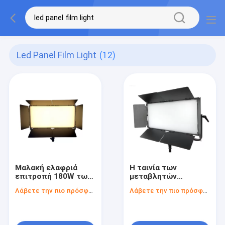
Led Panel Film Light
(12)
Μαλακή ελαφριά
Η ταινία των
επιτροπή 180W των
μεταβλητών
δις οδηγήσεων
δίχρωμων
Λάβετε την πιο πρόσφατη τιμή
Λάβετε την πιο πρόσφατη τιμή
χρώματος με R9>95
οδηγήσεων ανάβει
για το φωτισμό
τη μαλακή ελαφριά
ταινιών των
επιτροπή 180W με
οδηγήσεων
το σώμα κραμάτων