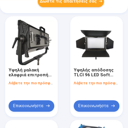
Δώστε τις απαιτήσεις σας
Υψηλή μαλακή
Υψηλής απόδοσης
ελαφριά επιτροπή
TLCI 96 LED Soft
των οδηγήσεων
Light Panel 120W για
Λάβετε την πιο πρόσφατη τιμή
Λάβετε την πιο πρόσφατη τιμή
CRI/TLCI RGBW για
φωτισμό στούντιο
το φωτισμό ταινιών
((Πόλ-επιχειρούμενο
και στούντιο με τα
ζυγό)
πιάτα μπαταριών β-
υποστηριγμάτων
Επικοινωνήστε
Επικοινωνήστε