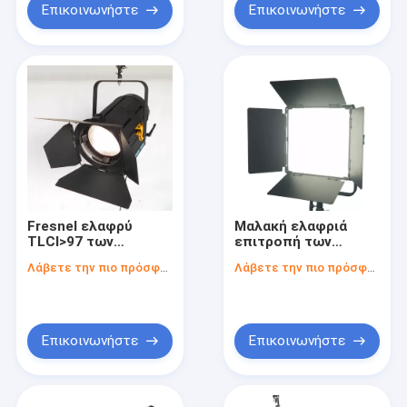
αργιλίου για το
Επικοινωνήστε
Επικοινωνήστε
φωτισμό στούντιο
Fresnel ελαφρύ
Μαλακή ελαφριά
TLCI>97 των
επιτροπή των
οδηγήσεων φω'των
οδηγήσεων γωνίας
Λάβετε την πιο πρόσφατη τιμή
Λάβετε την πιο πρόσφατη τιμή
450W ταινιών των
ακτίνων LEDs 120°
οδηγήσεων
ΣΠΑΔΙΚΩΝ με υψηλό
αντικατάστασης HMI
TLCI/CRI για το
Fresnel για το
φωτισμό
φωτισμό στούντιο
φωτογραφιών και
Επικοινωνήστε
Επικοινωνήστε
στούντιο